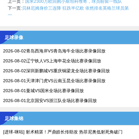
上一页：
国米2300万欧回购小斯坦科维奇，球员盼留一线队
下一页:
贝林厄姆身价三连降 狂跌半亿欧 依然排名英格兰球员第
一
足球录像
2026-08-02青岛西海岸VS青岛海牛全场比赛录像回放
2026-08-02辽宁铁人VS上海申花全场比赛录像回放
2026-08-02深圳新鹏城VS重庆铜梁龙全场比赛录像回放
2026-08-01天津津门虎VS云南玉昆全场比赛录像回放
2026-08-01曼城VS国米全场比赛录像回放
2026-08-01北京国安VS浙江队全场比赛录像回放
足球集锦
[进球-咪咕] 射术精湛！严鼎皓长传助攻 热菲尼奥低射死角破门