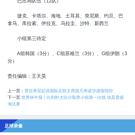
已出局队伍（12队）
捷克、卡塔尔、海地、土耳其、突尼斯、约旦、巴
拿马、库拉索、伊拉克、乌拉圭、沙特、新西兰
小组第三待定
A组韩国（3分）、C组苏格兰（3分）、G组伊朗（3
分）
责任编辑：王天昊
上一页：
普拉蒂尼起诉国际足联主席因凡蒂诺涉虚假指控
下一页:
世界杯午报丨比利时大比分取胜小组第一出线 埃及晋级
淘汰赛
足球录像