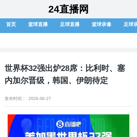
24直播网
首页
篮球直播
足球直播
篮球录像
足球
世界杯32强出炉28席：比利时、塞
内加尔晋级，韩国、伊朗待定
发布时间： 2026-06-27