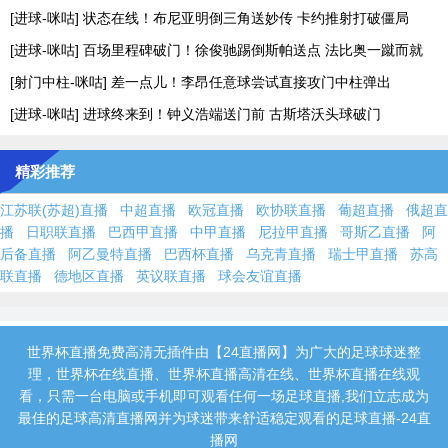
[进球-咪咕] 状态在线！布尼亚明倒三角送妙传 卡约推射打破僵局
[进球-咪咕] 百场里程碑破门！徐俊驰踢倒斯帕送点 法比奥一蹴而就
[射门中柱-咪咕] 差一点儿！李昂任意球尝试直接攻门中柱弹出
[进球-咪咕] 进球终来到！钟义浩端送门前 古斯塔沃头球破门
精彩推荐
江苏联(苏超)直播
中超直播
欧冠直播
欧协联直播
葡超直播
俄超直
播
日职联直播
巴西甲直播
中甲直播
尼拉甲直播
哥斯乙直播
阿
后备直播
阿乙曼特直播
巴西杯直播
乌克青直播
瑞士甲直播
苏高
联直播
德地区直播
英议联直播
球会友谊直播
世界杯直播免费高清无插件由【24直播网】为广大的足球球迷整
理，世界杯在线直播、世界杯直播高清在线、世界杯直播在线观
看，只需一台电脑或手机即可观看任何一场足球直播,我们立志成为
最佳的足球高清直播网并为球迷带来舒适稳定观看的足球直播-24直
播网