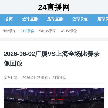
24直播网
首页
篮球直播
足球直播
篮球录像
足球
NBA录像
CBA录像
WNBA录像
WCBA录像
2026-06-02广厦VS上海全场比赛录
像回放
发布时间： 2026-06-03
编辑： 24直播网