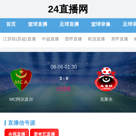
24直播网
首页
篮球直播
足球直播
篮球录像
足球
江苏联(苏超)直播
中超直播
西甲直播
欧冠直播
英甲直播
土超直播
俄超直播
06-06-01:30
3 - 0
已结束
MC阿尔及尔
克莱夫
直播信号源
央视直播
爱奇艺直播