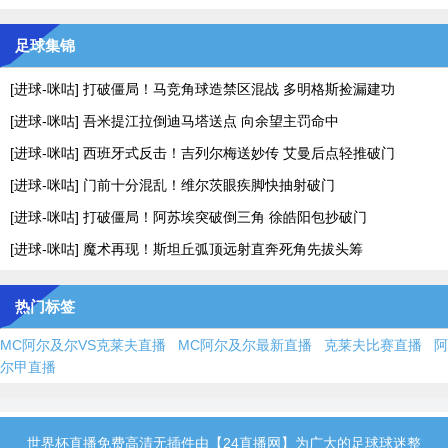
足球集锦
[进球-咪咕] 打破僵局！马竞角球造禁区混战 多明格斯捡漏建功
[进球-咪咕] 吾米提江拉倒迪马塔送点 向余望主罚命中
[进球-咪咕] 西班牙式反击！吉列尔梅送妙传 艾曼后点轻推破门
[进球-咪咕] 门前十分混乱！维尔茨眼疾脚快抽射破门
[进球-咪咕] 打破僵局！阿苏埃突破倒三角 徐皓阳包抄破门
[进球-咪咕] 魔术再现！斯坦丘弧顶远射直奔死角先拔头筹
热门标签
MC阿尔及尔VS克莱夫直播
MC阿尔及尔最新直播
克莱夫比赛直播
阿
尔甲直播
世界杯直播免费高清无插件由【24直播网】为广大的足球球迷整