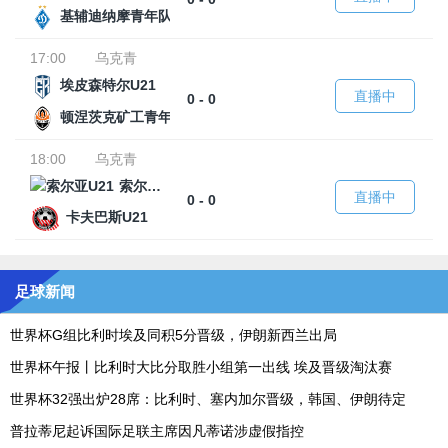
基辅迪纳摩青年队
17:00
乌克青
埃皮森特尔U21
直播中
0 - 0
顿涅茨克矿工青年队
18:00
乌克青
索尔亚U21
直播中
0 - 0
卡夫巴斯U21
足球新闻
世界杯G组比利时埃及同积5分晋级，伊朗新西兰出局
世界杯午报丨比利时大比分取胜小组第一出线 埃及晋级淘汰赛
世界杯32强出炉28席：比利时、塞内加尔晋级，韩国、伊朗待定
普拉蒂尼起诉国际足联主席因凡蒂诺涉虚假指控