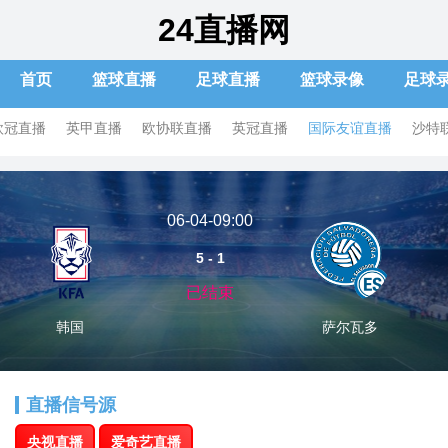
24直播网
首页
篮球直播
足球直播
篮球录像
足球
欧冠直播
英甲直播
欧协联直播
英冠直播
国际友谊直播
沙特
06-04-09:00
5 - 1
已结束
韩国
萨尔瓦多
直播信号源
央视直播
爱奇艺直播