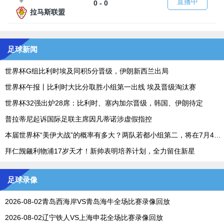
直播中
0 - 0
拉马斯联盟
足球新闻
世界杯G组比利时埃及同积5分晋级，伊朗新西兰出局
世界杯午报丨比利时大比分取胜小组第一出线 埃及晋级淘汰赛
世界杯32强出炉28席：比利时、塞内加尔晋级，韩国、伊朗待定
普拉蒂尼起诉国际足联主席因凡蒂诺涉虚假指控
本届世界杯“美伊大战”的概率有多大？两队若都小组第二，将在7月4日碰面
拜仁觊觎利物浦17岁天才！新帅表明培养计划，全力留住新星
足球录像
2026-08-02青岛西海岸VS青岛海牛全场比赛录像回放
2026-08-02辽宁铁人VS上海申花全场比赛录像回放