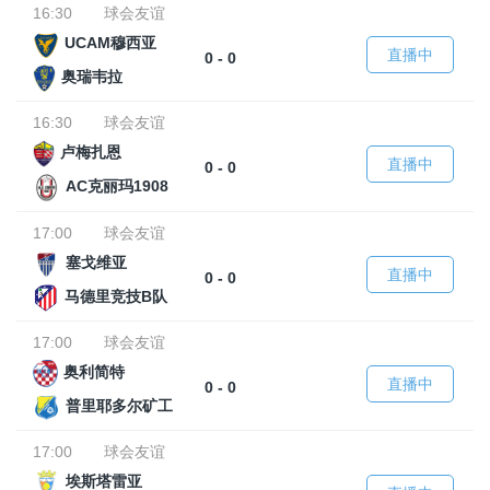
16:30
球会友谊
UCAM穆西亚
直播中
0 - 0
奥瑞韦拉
16:30
球会友谊
卢梅扎恩
直播中
0 - 0
AC克丽玛1908
17:00
球会友谊
塞戈维亚
直播中
0 - 0
马德里竞技B队
17:00
球会友谊
奥利简特
直播中
0 - 0
普里耶多尔矿工
17:00
球会友谊
埃斯塔雷亚