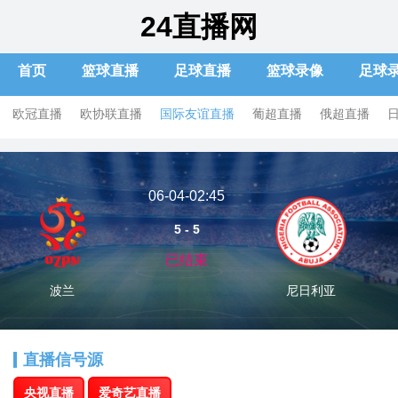
24直播网
首页
篮球直播
足球直播
篮球录像
足球
欧冠直播
欧协联直播
国际友谊直播
葡超直播
俄超直播
06-04-02:45
5 - 5
已结束
波兰
尼日利亚
直播信号源
央视直播
爱奇艺直播