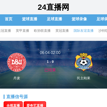
24直播网
首页
篮球直播
足球直播
篮球录像
足球
欧冠直播
英甲直播
欧协联直播
英冠直播
国际友谊直播
沙特
06-04-02:00
1 - 0
已结束
丹麦
民主刚果
直播信号源
央视直播
爱奇艺直播