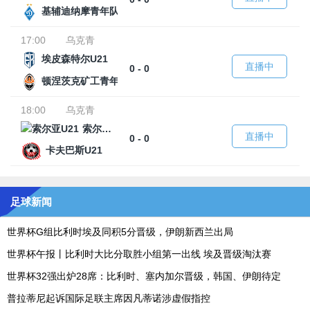
基辅迪纳摩青年队
17:00
乌克青
埃皮森特尔U21
直播中
0 - 0
顿涅茨克矿工青年队
18:00
乌克青
索尔亚U21
直播中
0 - 0
卡夫巴斯U21
足球新闻
世界杯G组比利时埃及同积5分晋级，伊朗新西兰出局
世界杯午报丨比利时大比分取胜小组第一出线 埃及晋级淘汰赛
世界杯32强出炉28席：比利时、塞内加尔晋级，韩国、伊朗待定
普拉蒂尼起诉国际足联主席因凡蒂诺涉虚假指控