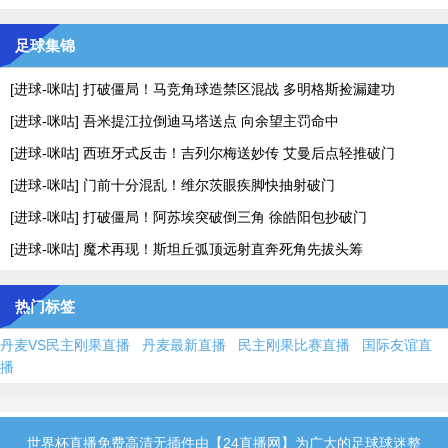
足球集锦
[进球-咪咕] 打破僵局！马竞角球造禁区混战 多明格斯捡漏建功
[进球-咪咕] 吾米提江拉倒迪马塔送点 向余望主罚命中
[进球-咪咕] 西班牙式反击！吉列尔梅送妙传 艾曼后点轻推破门
[进球-咪咕] 门前十分混乱！维尔茨眼疾脚快抽射破门
[进球-咪咕] 打破僵局！阿苏埃突破倒三角 徐皓阳包抄破门
[进球-咪咕] 魔术再现！斯坦丘弧顶远射直奔死角先拔头筹
热门标签
丹麦VS民主刚果直播
丹麦最新直播
民主刚果比赛直播
国际友谊直
播
世界杯直播免费高清无插件由【24直播网】为广大的足球球迷整