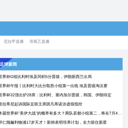
尼拉甲直播
哥斯乙直播
足球新闻
世界杯G组比利时埃及同积5分晋级，伊朗新西兰出局
世界杯午报丨比利时大比分取胜小组第一出线 埃及晋级淘汰赛
世界杯32强出炉28席：比利时、塞内加尔晋级，韩国、伊朗待定
普拉蒂尼起诉国际足联主席因凡蒂诺涉虚假指控
本届世界杯“美伊大战”的概率有多大？两队若都小组第二，将在7月4日碰面
拜仁觊觎利物浦17岁天才！新帅表明培养计划，全力留住新星