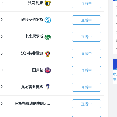
 0
法马利康
直播中
 0
维拉圣卡罗斯
直播中
 0
卡米尼罗斯
直播中
 0
沃尔特费雷迪
直播中
 0
图卢兹
直播中
摩
际
 0
尤尼雷亚德杰
直播中
 0
萨格勒布迪纳摩B队
直播中