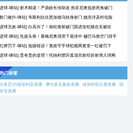
[进球-咪咕] 射术精湛！严鼎皓长传助攻 热菲尼奥低射死角破门
[射门被扑-咪咕] 韦斯利抗住恩加德乌转身射门 姚浩洋及时化险
[进球无效-咪咕] 白高兴了！南松推射破门因进攻犯规在先被吹
[进球-咪咕] 先拔头筹！塞梅尼奥强突下底传中 穆巴马推空门得手
[红牌罚下-咪咕] 低级错误！黄政宇手球犯规两黄变一红被罚下
[进球-咪咕] 贵有贵的道理！托纳利禁区弧顶兜射经折射弹入球网
热门标签
尔多瓦VS保加利亚直播
摩尔多瓦最新直播
保加利亚比赛直播
国
友谊直播