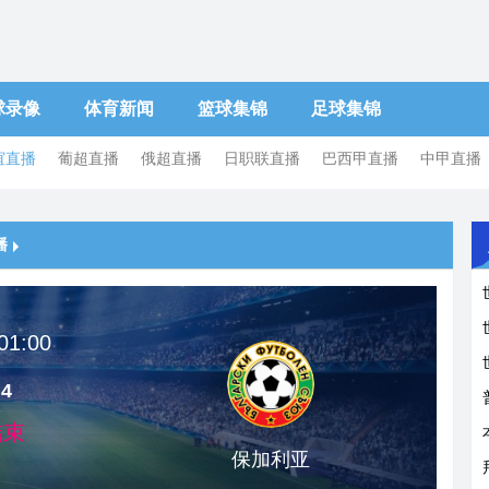
球录像
体育新闻
篮球集锦
足球集锦
谊直播
葡超直播
俄超直播
日职联直播
巴西甲直播
中甲直播
播
01:00
 4
结束
保加利亚