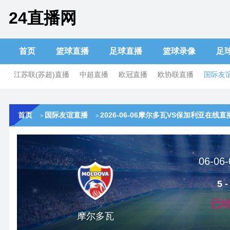
24直播网
首页
篮球直播
足球直播
篮球录像
足
江苏联(苏超)直播
中超直播
欧冠直播
欧协联直播
国际友
首页
国际友谊直播
2026-06-06摩尔多瓦VS保加利亚在线直
>
>
06-06-
5 -
已
摩尔多瓦