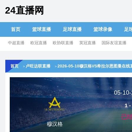
24直播网
首页
篮球直播
足球直播
篮球录像
足
中超直播
欧冠直播
欧协联直播
英冠直播
国际友谊直播
首页
卢旺达联直播
2026-05-10穆汉格VS希拉尔恩图曼在线
>
>
05-10-
1 -
已
穆汉格