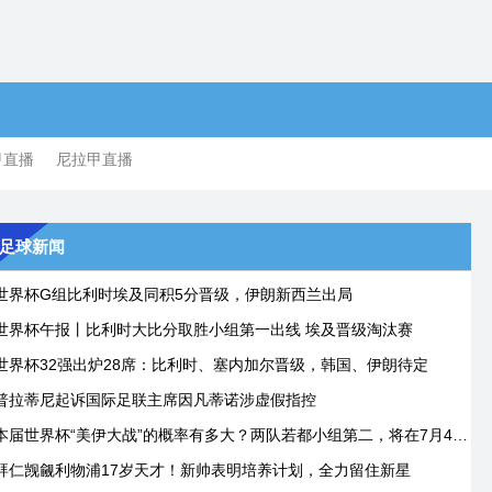
甲直播
尼拉甲直播
足球新闻
世界杯G组比利时埃及同积5分晋级，伊朗新西兰出局
世界杯午报丨比利时大比分取胜小组第一出线 埃及晋级淘汰赛
世界杯32强出炉28席：比利时、塞内加尔晋级，韩国、伊朗待定
普拉蒂尼起诉国际足联主席因凡蒂诺涉虚假指控
本届世界杯“美伊大战”的概率有多大？两队若都小组第二，将在7月4日碰面
拜仁觊觎利物浦17岁天才！新帅表明培养计划，全力留住新星