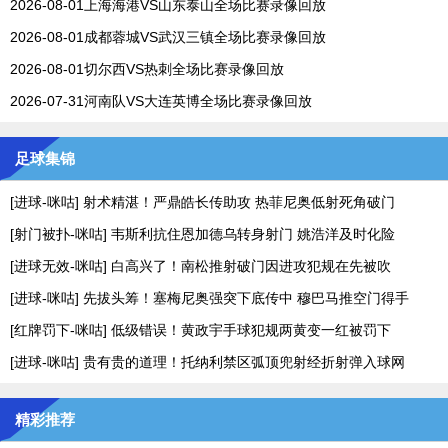
2026-08-01上海海港VS山东泰山全场比赛录像回放
2026-08-01成都蓉城VS武汉三镇全场比赛录像回放
2026-08-01切尔西VS热刺全场比赛录像回放
2026-07-31河南队VS大连英博全场比赛录像回放
足球集锦
[进球-咪咕] 射术精湛！严鼎皓长传助攻 热菲尼奥低射死角破门
[射门被扑-咪咕] 韦斯利抗住恩加德乌转身射门 姚浩洋及时化险
[进球无效-咪咕] 白高兴了！南松推射破门因进攻犯规在先被吹
[进球-咪咕] 先拔头筹！塞梅尼奥强突下底传中 穆巴马推空门得手
[红牌罚下-咪咕] 低级错误！黄政宇手球犯规两黄变一红被罚下
[进球-咪咕] 贵有贵的道理！托纳利禁区弧顶兜射经折射弹入球网
精彩推荐