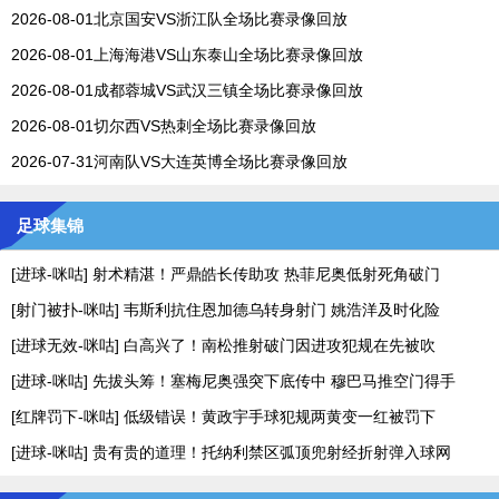
2026-08-01北京国安VS浙江队全场比赛录像回放
2026-08-01上海海港VS山东泰山全场比赛录像回放
2026-08-01成都蓉城VS武汉三镇全场比赛录像回放
2026-08-01切尔西VS热刺全场比赛录像回放
2026-07-31河南队VS大连英博全场比赛录像回放
足球集锦
[进球-咪咕] 射术精湛！严鼎皓长传助攻 热菲尼奥低射死角破门
[射门被扑-咪咕] 韦斯利抗住恩加德乌转身射门 姚浩洋及时化险
[进球无效-咪咕] 白高兴了！南松推射破门因进攻犯规在先被吹
[进球-咪咕] 先拔头筹！塞梅尼奥强突下底传中 穆巴马推空门得手
[红牌罚下-咪咕] 低级错误！黄政宇手球犯规两黄变一红被罚下
[进球-咪咕] 贵有贵的道理！托纳利禁区弧顶兜射经折射弹入球网