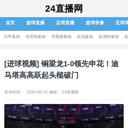
24直播网
首页
篮球直播
足球直播
篮球录像
足球
法甲集锦
世界杯集锦
世预赛集锦
欧冠集锦
欧洲杯集锦
[进球视频] 铜梁龙1-0领先申花！迪
马塔高高跃起头槌破门
发布时间： 2026-05-10
编辑： 24直播网