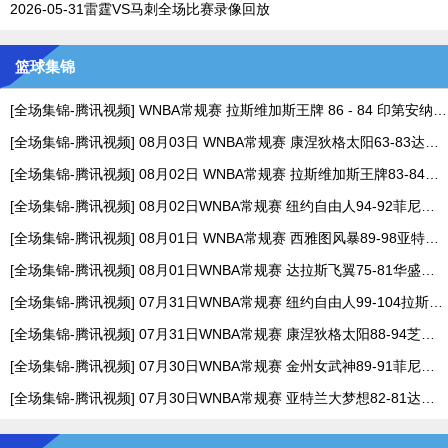
2026-05-31雷霆VS马刺全场比赛录像回放
篮球集锦
[全场集锦-腾讯视频] WNBA常规赛 拉斯维加斯王牌 86 - 84 印第安纳狂热
[全场集锦-腾讯视频] 08月03日 WNBA常规赛 康涅狄格太阳63-83达拉斯飞翼
[全场集锦-腾讯视频] 08月02日 WNBA常规赛 拉斯维加斯王牌83-84芝加哥天空
[全场集锦-腾讯视频] 08月02日WNBA常规赛 纽约自由人94-92菲尼克斯水星
[全场集锦-腾讯视频] 08月01日 WNBA常规赛 西雅图风暴89-98亚特兰大梦想
[全场集锦-腾讯视频] 08月01日WNBA常规赛 达拉斯飞翼75-81华盛顿神秘人
[全场集锦-腾讯视频] 07月31日WNBA常规赛 纽约自由人99-104拉斯维加斯王牌
[全场集锦-腾讯视频] 07月31日WNBA常规赛 康涅狄格太阳88-94芝加哥天空
[全场集锦-腾讯视频] 07月30日WNBA常规赛 金州女武神89-91菲尼克斯水星
[全场集锦-腾讯视频] 07月30日WNBA常规赛 亚特兰大梦想82-81达拉斯飞翼