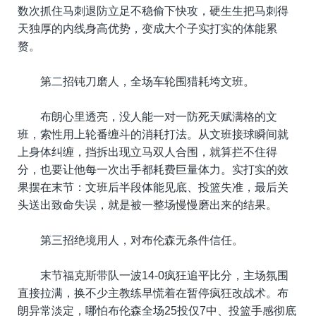
数次抓住马刺退防立足不稳偷下快攻，硬生生把马刺得
天独厚的内线身高优势，变成大个子实打实的体能累
赘。
第二招钝刀磨人，全场车轮围猎耗垮文班。
布朗心里透亮，没人能一对一防死天赋满格的文
班，索性用上轮番缠斗的消耗打法。从文班接球瞬间就
上身体纠缠，挡拆出现立马双人合围，就算拦不住得
分，也要让他每一次出手都耗费巨量体力。实打实的效
果摆在末节：文班后半段体能见底、投篮失准，最后关
头送出致命失误，就是被一整场慢慢磨出来的结果。
第三招绝境用人，对布伦森无条件信任。
末节福克斯带队一波14-0疯狂追平比分，主场氛围
直接拉满，换不少主教练早慌着在暂停疯狂改战术。布
朗异常淡定，哪怕布伦森全场25投仅7中、投篮手感彻底