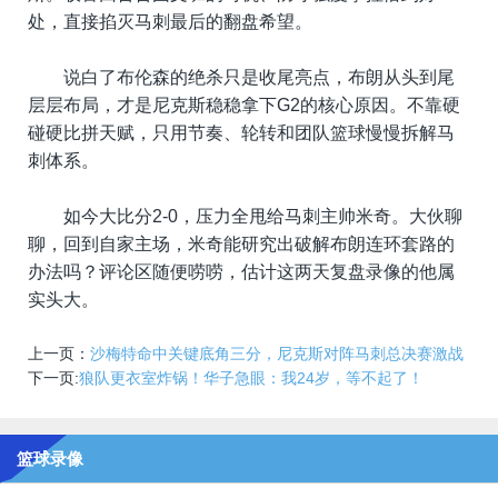
处，直接掐灭马刺最后的翻盘希望。
说白了布伦森的绝杀只是收尾亮点，布朗从头到尾
层层布局，才是尼克斯稳稳拿下G2的核心原因。不靠硬
碰硬比拼天赋，只用节奏、轮转和团队篮球慢慢拆解马
刺体系。
如今大比分2-0，压力全甩给马刺主帅米奇。大伙聊
聊，回到自家主场，米奇能研究出破解布朗连环套路的
办法吗？评论区随便唠唠，估计这两天复盘录像的他属
实头大。
上一页：
沙梅特命中关键底角三分，尼克斯对阵马刺总决赛激战
下一页:
狼队更衣室炸锅！华子急眼：我24岁，等不起了！
篮球录像