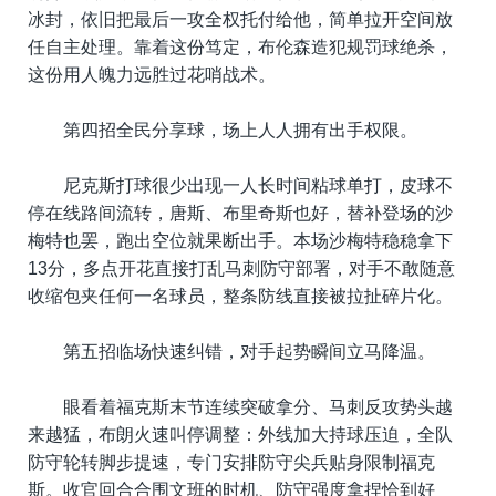
冰封，依旧把最后一攻全权托付给他，简单拉开空间放
任自主处理。靠着这份笃定，布伦森造犯规罚球绝杀，
这份用人魄力远胜过花哨战术。
第四招全民分享球，场上人人拥有出手权限。
尼克斯打球很少出现一人长时间粘球单打，皮球不
停在线路间流转，唐斯、布里奇斯也好，替补登场的沙
梅特也罢，跑出空位就果断出手。本场沙梅特稳稳拿下
13分，多点开花直接打乱马刺防守部署，对手不敢随意
收缩包夹任何一名球员，整条防线直接被拉扯碎片化。
第五招临场快速纠错，对手起势瞬间立马降温。
眼看着福克斯末节连续突破拿分、马刺反攻势头越
来越猛，布朗火速叫停调整：外线加大持球压迫，全队
防守轮转脚步提速，专门安排防守尖兵贴身限制福克
斯。收官回合合围文班的时机、防守强度拿捏恰到好