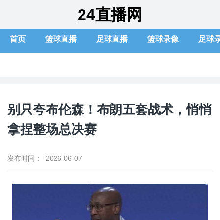
24直播网
首页
篮球直播
足球直播
篮球录像
足球
别只夸布伦森！布朗五套战术，悄悄
拿捏整场总决赛
发布时间： 2026-06-07