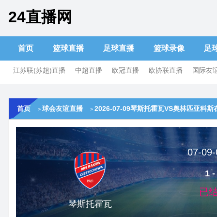
24直播网
首页
篮球直播
足球直播
篮球录像
足
江苏联(苏超)直播
中超直播
欧冠直播
欧协联直播
国际友
首页
球会友谊直播
2026-07-09琴斯托霍瓦VS奥林匹亚科
>
>
07-09-
1 -
已
琴斯托霍瓦