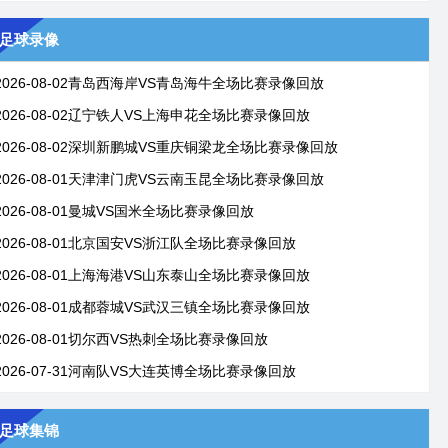
足球录像
2026-08-02青岛西海岸VS青岛海牛全场比赛录像回放
2026-08-02辽宁铁人VS上海申花全场比赛录像回放
2026-08-02深圳新鹏城VS重庆铜梁龙全场比赛录像回放
2026-08-01天津津门虎VS云南玉昆全场比赛录像回放
2026-08-01曼城VS国米全场比赛录像回放
2026-08-01北京国安VS浙江队全场比赛录像回放
2026-08-01上海海港VS山东泰山全场比赛录像回放
2026-08-01成都蓉城VS武汉三镇全场比赛录像回放
2026-08-01切尔西VS热刺全场比赛录像回放
2026-07-31河南队VS大连英博全场比赛录像回放
足球集锦