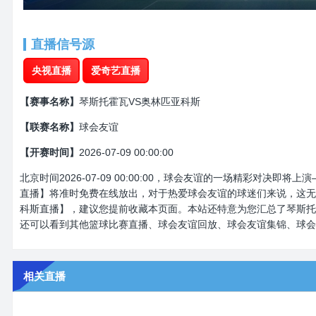
直播信号源
央视直播
爱奇艺直播
【赛事名称】
琴斯托霍瓦VS奥林匹亚科斯
【联赛名称】
球会友谊
【开赛时间】
2026-07-09 00:00:00
北京时间2026-07-09 00:00:00，球会友谊的一场精彩对决
直播】将准时免费在线放出，对于热爱球会友谊的球迷们来说，这无
科斯直播】，建议您提前收藏本页面。本站还特意为您汇总了琴斯托
还可以看到其他篮球比赛直播、球会友谊回放、球会友谊集锦、球会
相关直播