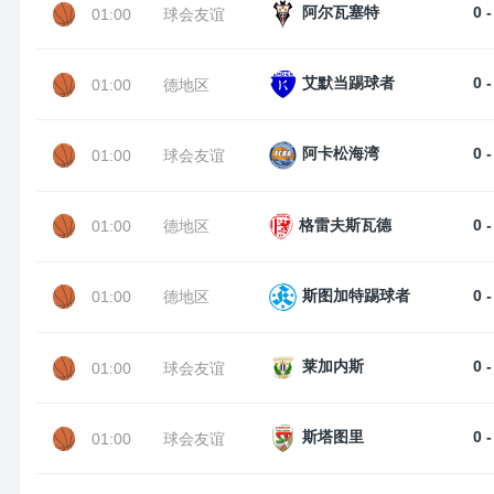
0 -
阿尔瓦塞特
01:00
球会友谊
0 -
艾默当踢球者
01:00
德地区
0 -
阿卡松海湾
01:00
球会友谊
0 -
格雷夫斯瓦德
01:00
德地区
0 -
斯图加特踢球者
01:00
德地区
0 -
莱加内斯
01:00
球会友谊
0 -
斯塔图里
01:00
球会友谊