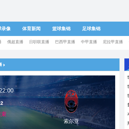
球录像
体育新闻
篮球集锦
足球集锦
播
俄超直播
日职联直播
巴西甲直播
中甲直播
尼拉甲直播
播
22:00
 2
结束
索尔亚