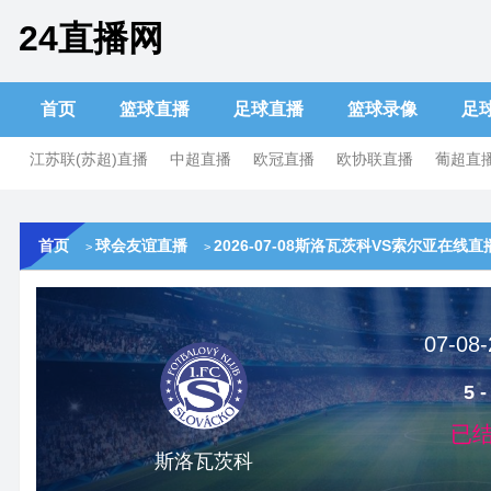
24直播网
首页
篮球直播
足球直播
篮球录像
足
江苏联(苏超)直播
中超直播
欧冠直播
欧协联直播
葡超直
首页
球会友谊直播
2026-07-08斯洛瓦茨科VS索尔亚在线直
>
>
07-08-
5 -
已
斯洛瓦茨科