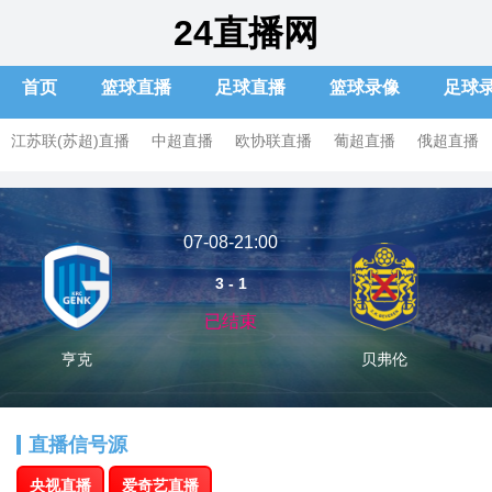
24直播网
首页
篮球直播
足球直播
篮球录像
足球
江苏联(苏超)直播
中超直播
欧协联直播
葡超直播
俄超直播
阿后备直播
阿乙曼特直播
07-08-21:00
3 - 1
已结束
亨克
贝弗伦
直播信号源
央视直播
爱奇艺直播