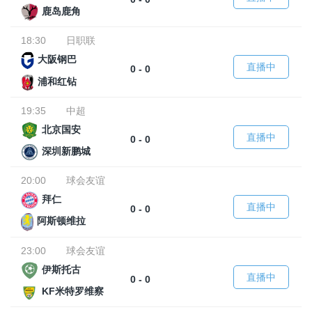
鹿岛鹿角
18:30
日职联
大阪钢巴
直播中
0 - 0
浦和红钻
19:35
中超
北京国安
直播中
0 - 0
深圳新鹏城
20:00
球会友谊
拜仁
直播中
0 - 0
阿斯顿维拉
23:00
球会友谊
伊斯托古
直播中
0 - 0
KF米特罗维察