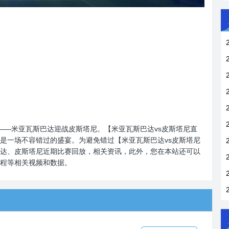
即将上演——米亚瓦斯巴达迎战皮斯塔尼。【米亚瓦斯巴达vs皮斯塔尼直
是一场不容错过的盛宴。为避免错过【米亚瓦斯巴达vs皮斯塔尼
达、皮斯塔尼近期比赛回放，相关资讯，此外，您在本站还可以
程等相关视频和数据。