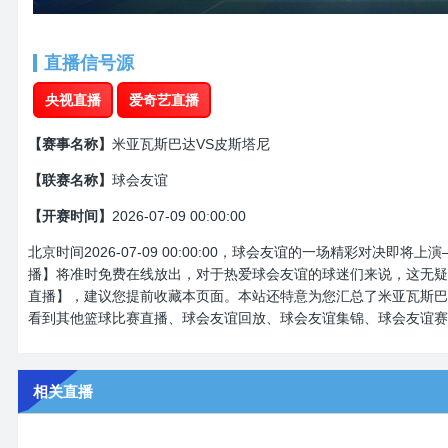
直播信号源
央视直播
爱奇艺直播
【赛事名称】
米亚瓦斯巴达VS皮斯塔尼
【联赛名称】
球会友谊
【开赛时间】
2026-07-09 00:00:00
北京时间2026-07-09 00:00:00，球会友谊的一场精彩对决
播】将准时免费在线放出，对于热爱球会友谊的球迷们来说，这无疑
直播】，建议您提前收藏本页面。本站还特意为您汇总了米亚瓦斯巴
看到其他篮球比赛直播、球会友谊回放、球会友谊集锦、球会友谊赛
相关直播