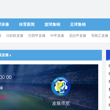
球录像
体育新闻
篮球集锦
足球集锦
播
日职联直播
巴西甲直播
中甲直播
尼拉甲直播
哥斯乙直播
在线直播
00:00
 0
结束
皮斯塔尼