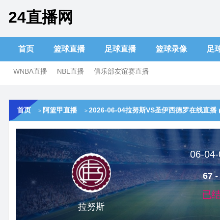
24直播网
首页
篮球直播
足球直播
篮球录像
足
WNBA直播
NBL直播
俱乐部友谊赛直播
首页
阿篮甲直播
2026-06-04拉努斯VS圣伊西德罗在线直播
>
>
06-04-
67 -
已
拉努斯