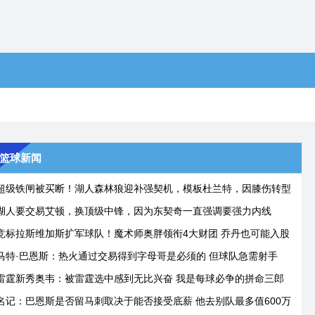
篮球新闻
超级铁闸被买断！湖人森林狼迎补强契机，模板杜兰特，因膝伤转型
湖人要交易艾顿，换顶级中锋，因为东契奇一直强调要强力内线
竞标拉斯维加斯扩军球队！魔术师奥胖领衔4大财团 乔丹也可能入股
马特·巴恩斯：热火通过交易得到字母哥是必须的 但球队急需射手
雷霆新秀奥韦：被雷霆选中感到无比兴奋 我是每球必争的拼命三郎
名记：巴恩斯是否留马刺取决于能否接受底薪 他去别队最多值600万