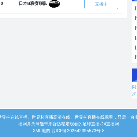
 0
日本B联赛联队
直播中
阿
罗
世界杯在线直播、世界杯直播高清在线、世界杯直播在线观看，只需一台
播网并为球迷带来舒适稳定观看的足球直播-24直播网
XML地图
台ICP备202542395573号-8