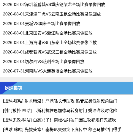
2026-08-02深圳新鹏城VS重庆铜梁龙全场比赛录像回放
2026-08-01天津津门虎VS云南玉昆全场比赛录像回放
2026-08-01曼城VS国米全场比赛录像回放
2026-08-01北京国安VS浙江队全场比赛录像回放
2026-08-01上海海港VS山东泰山全场比赛录像回放
2026-08-01成都蓉城VS武汉三镇全场比赛录像回放
2026-08-01切尔西VS热刺全场比赛录像回放
2026-07-31河南队VS大连英博全场比赛录像回放
足球集锦
[进球-咪咕] 射术精湛！严鼎皓长传助攻 热菲尼奥低射死角破门
[射门被扑-咪咕] 韦斯利抗住恩加德乌转身射门 姚浩洋及时化险
[进球无效-咪咕] 白高兴了！南松推射破门因进攻犯规在先被吹
[进球-咪咕] 先拔头筹！塞梅尼奥强突下底传中 穆巴马推空门得手