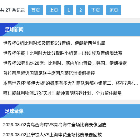
共
27
条记录
首页
上页
1
2
下页
尾页
足球新闻
世界杯G组比利时埃及同积5分晋级，伊朗新西兰出局
世界杯午报丨比利时大比分取胜小组第一出线 埃及晋级淘汰赛
世界杯32强出炉28席：比利时、塞内加尔晋级，韩国、伊朗待定
普拉蒂尼起诉国际足联主席因凡蒂诺涉虚假指控
本届世界杯“美伊大战”的概率有多大？两队若都小组第二，将在7月4日碰面
拜仁觊觎利物浦17岁天才！新帅表明培养计划，全力留住新星
足球录像
2026-08-02青岛西海岸VS青岛海牛全场比赛录像回放
2026-08-02辽宁铁人VS上海申花全场比赛录像回放