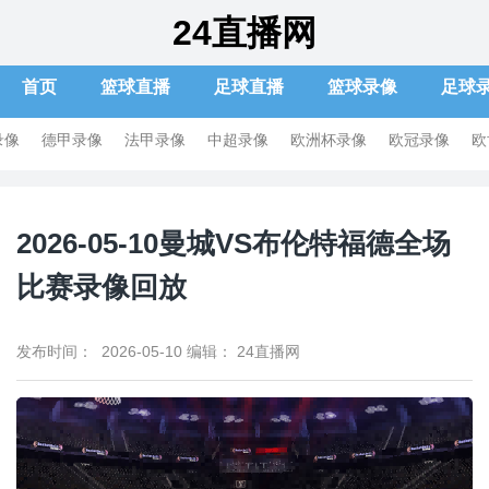
24直播网
首页
篮球直播
足球直播
篮球录像
足球
录像
德甲录像
法甲录像
中超录像
欧洲杯录像
欧冠录像
欧
2026-05-10曼城VS布伦特福德全场
比赛录像回放
发布时间： 2026-05-10
编辑： 24直播网