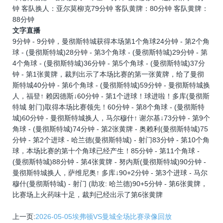
钟 客队换人：亚尔莫柳克79分钟 客队黄牌：80分钟 客队黄牌：
88分钟
文字直播
9分钟 - 9分钟，曼彻斯特城获得本场第1个角球24分钟 - 第2个角
球 - (曼彻斯特城)28分钟 - 第3个角球 - (曼彻斯特城)29分钟 - 第
4个角球 - (曼彻斯特城)36分钟 - 第5个角球 - (曼彻斯特城)37分
钟 - 第1张黄牌，裁判出示了本场比赛的第一张黄牌，给了曼彻
斯特城40分钟 - 第6个角球 - (曼彻斯特城)59分钟 - 曼彻斯特城换
人，福登↑ 赖因德斯↓60分钟 - 第1个进球！球进啦！多库(曼彻斯
特城 射门)取得本场比赛领先！60分钟 - 第8个角球 - (曼彻斯特
城)60分钟 - 曼彻斯特城换人，马尔穆什↑ 谢尔基↓73分钟 - 第9个
角球 - (曼彻斯特城)74分钟 - 第2张黄牌 - 奥赖利(曼彻斯特城)75
分钟 - 第2个进球 - 哈兰德(曼彻斯特城) - 射门83分钟 - 第10个角
球，本场比赛的第十个角球已经产生！85分钟 - 第11个角球 -
(曼彻斯特城)88分钟 - 第4张黄牌 - 努内斯(曼彻斯特城)90分钟 -
曼彻斯特城换人，萨维尼奥↑ 多库↓90+2分钟 - 第3个进球 - 马尔
穆什(曼彻斯特城) - 射门 (助攻: 哈兰德)90+5分钟 - 第6张黄牌，
比赛场上火药味十足，裁判已经出示了第6张黄牌
上一页:
2026-05-05埃弗顿VS曼城全场比赛录像回放